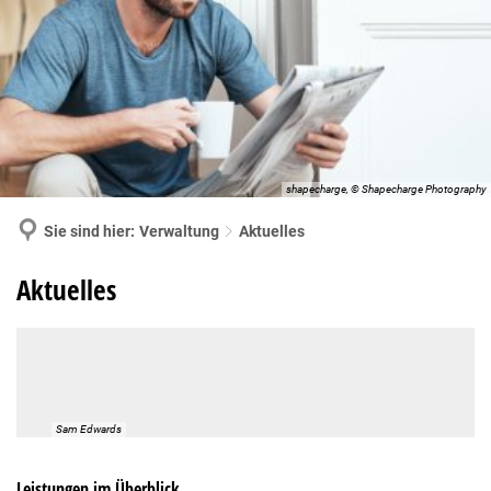
MENÜ
shapecharge, © Shapecharge Photography
Sie sind hier:
Verwaltung
Aktuelles
Aktuelles
Aktuelles
Sam Edwards
Leistungen im Überblick