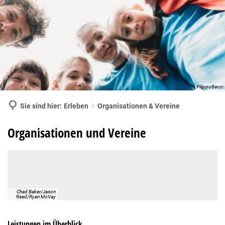
MENÜ
FilippoBacci
Sie sind hier:
Erleben
Organisationen & Vereine
Organisationen
Organisationen und Vereine
&
Vereine
Chad Baker/Jason
Reed/Ryan McVay
Leistungen im Überblick